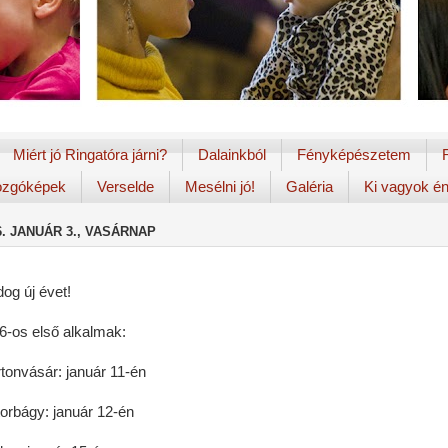
Miért jó Ringatóra járni?
Dalainkból
Fényképészetem
zgóképek
Verselde
Mesélni jó!
Galéria
Ki vagyok é
6. JANUÁR 3., VASÁRNAP
dog új évet!
6-os első alkalmak:
tonvásár: január 11-én
torbágy: január 12-én