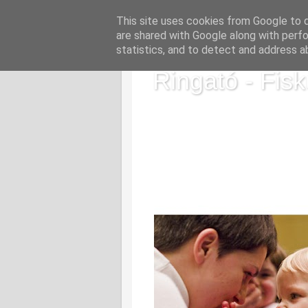
This site uses cookies from Google to de
are shared with Google along with perfo
statistics, and to detect and address a
Ringató - Fisk