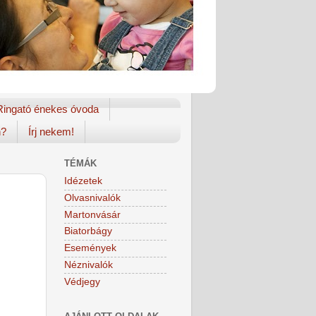
Ringató énekes óvoda
n?
Írj nekem!
TÉMÁK
Idézetek
Olvasnivalók
Martonvásár
Biatorbágy
Események
Néznivalók
Védjegy