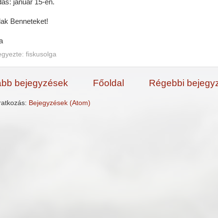
das: január 15-én.
lak Benneteket!
a
egyezte:
fiskusolga
abb bejegyzések
Főoldal
Régebbi bejegy
iratkozás:
Bejegyzések (Atom)