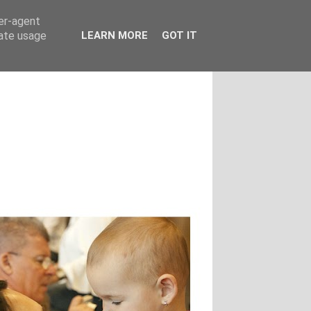
ser-agent
rate usage
LEARN MORE
GOT IT