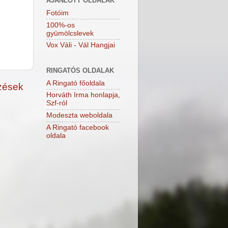
AJÁNLOTT OLDALAK
Fotóim
100%-os
gyümölcslevek
Vox Váli - Vál Hangjai
RINGATÓS OLDALAK
A Ringató főoldala
zések
Horváth Irma honlapja,
Szf-ról
Modeszta weboldala
A Ringató facebook
oldala