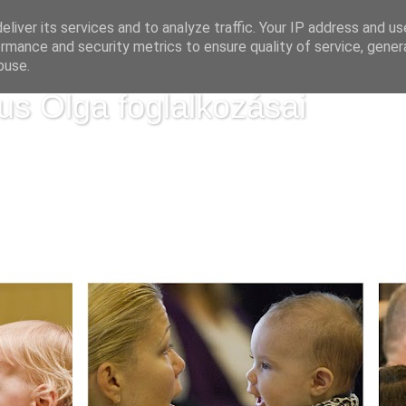
liver its services and to analyze traffic. Your IP address and u
rmance and security metrics to ensure quality of service, gene
buse.
us Olga foglalkozásai