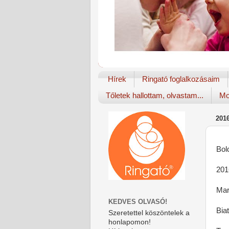
Hírek
Ringató foglalkozásaim
Tőletek hallottam, olvastam...
Mo
201
Bol
201
Mar
KEDVES OLVASÓ!
Bia
Szeretettel köszöntelek a
honlapomon!