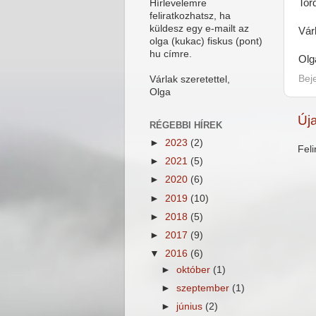
Tor
Hírlevelemre
feliratkozhatsz, ha
küldesz egy e-mailt az
Vár
olga (kukac) fiskus (pont)
hu címre.
Olg
Bej
Várlak szeretettel,
Olga
Új
RÉGEBBI HÍREK
►
2023
(2)
Fel
►
2021
(5)
►
2020
(6)
►
2019
(10)
►
2018
(5)
►
2017
(9)
▼
2016
(6)
►
október
(1)
►
szeptember
(1)
►
június
(2)