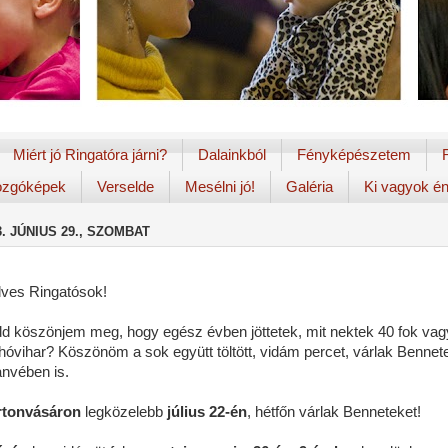
Miért jó Ringatóra járni?
Dalainkból
Fényképészetem
zgóképek
Verselde
Mesélni jó!
Galéria
Ki vagyok é
3. JÚNIUS 29., SZOMBAT
ves Ringatósok!
d köszönjem meg, hogy egész évben jöttetek, mit nektek 40 fok vag
 hóvihar? Köszönöm a sok együtt töltött, vidám percet, várlak Bennet
tanvében is.
tonvásáron
legközelebb
július 22-én
, hétfőn várlak Benneteket!