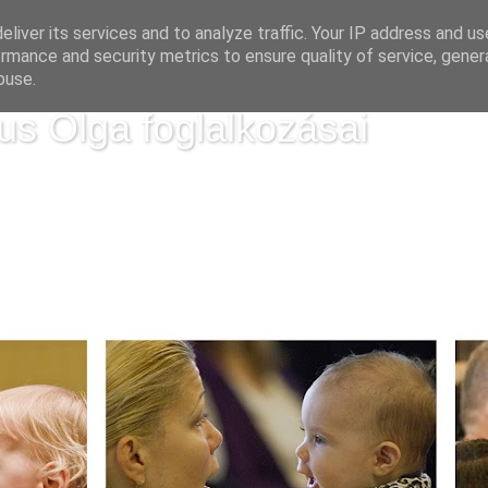
liver its services and to analyze traffic. Your IP address and u
rmance and security metrics to ensure quality of service, gene
buse.
us Olga foglalkozásai