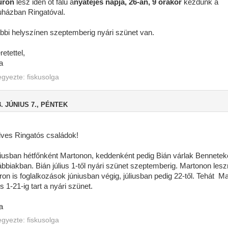
úrón
lesz idén öt falu a
nyatejes napja, 26-án, 9 órakor
kezdünk a
uházban Ringatóval.
öbbi helyszínen szeptemberig nyári szünet van.
etettel,
a
egyezte:
fiskusolga
3. JÚNIUS 7., PÉNTEK
ves Ringatós családok!
iusban hétfőnként Martonon, keddenként pedig Bián várlak Bennetek
ábbiakban. Bián július 1-től nyári szünet szeptemberig. Martonon les
ron is foglalkozások júniusban végig, júliusban pedig 22-től. Tehát M
us 1-21-ig tart a nyári szünet.
a
egyezte:
fiskusolga