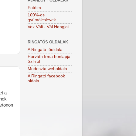
AJÁNLOTT OLDALAK
Fotóim
100%-os
gyümölcslevek
Vox Váli - Vál Hangjai
RINGATÓS OLDALAK
A Ringató főoldala
Horváth Irma honlapja,
Szf-ról
Modeszta weboldala
A Ringató facebook
oldala
et a
znek
artonon