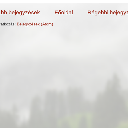
abb bejegyzések
Főoldal
Régebbi bejegy
iratkozás:
Bejegyzések (Atom)