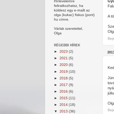
Gy
Hírlevelemre
feliratkozhatsz, ha
Fal
küldesz egy e-mailt az
olga (kukac) fiskus (pont)
A t
hu címre.
Szer
Várlak szeretettel,
Olg
Olga
Bej
RÉGEBBI HÍREK
►
2023
(2)
201
►
2021
(5)
►
2020
(6)
Ked
►
2019
(10)
Jún
►
2018
(5)
tov
►
2017
(9)
nyá
►
2016
(6)
júli
►
2015
(11)
Olg
►
2014
(18)
Bej
▼
2013
(36)