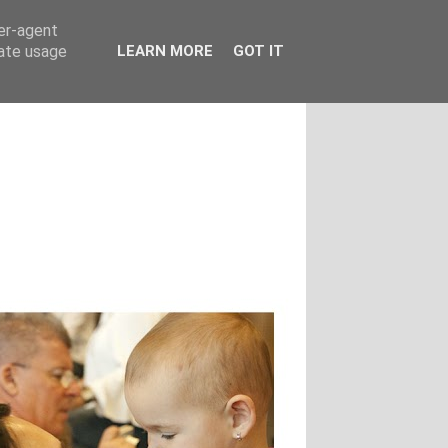
ser-agent
rate usage
LEARN MORE
GOT IT