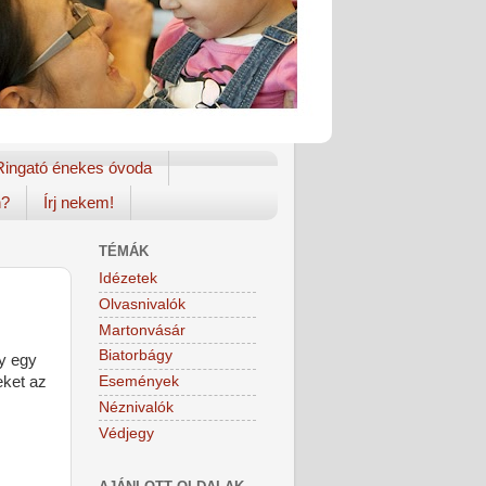
Ringató énekes óvoda
n?
Írj nekem!
TÉMÁK
Idézetek
Olvasnivalók
Martonvásár
Biatorbágy
y egy
eket az
Események
Néznivalók
Védjegy