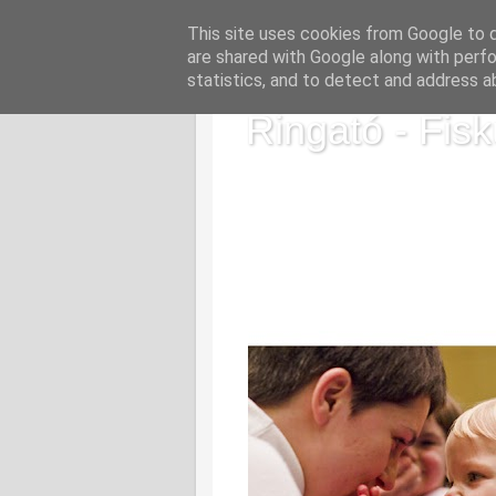
This site uses cookies from Google to de
are shared with Google along with perfo
statistics, and to detect and address a
Ringató - Fisk