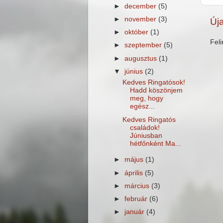
►
december
(5)
►
november
(3)
Új
►
október
(1)
Fel
►
szeptember
(5)
►
augusztus
(1)
▼
június
(2)
Kedves Ringatósok!
Hadd köszönjem
meg, hogy
egész...
Kedves Ringatós
családok!
Júniusban
hétfőnként Ma...
►
május
(1)
►
április
(5)
►
március
(3)
►
február
(6)
►
január
(4)