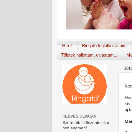
Hírek
Ringató foglalkozásaim
Tőletek hallottam, olvastam...
Mo
201
Ked
Had
kis
új 
KEDVES OLVASÓ!
Mar
Szeretettel köszöntelek a
honlapomon!