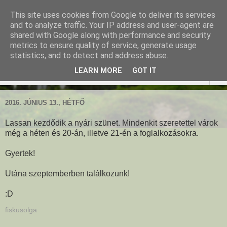
This site uses cookies from Google to deliver its services
Ringató - Fiskus Olga
and to analyze traffic. Your IP address and user-agent are
shared with Google along with performance and security
foglalkozásai
metrics to ensure quality of service, generate usage
statistics, and to detect and address abuse.
LEARN MORE
GOT IT
▼
2016. JÚNIUS 13., HÉTFŐ
Lassan kezdődik a nyári szünet. Mindenkit szeretettel várok
még a héten és 20-án, illetve 21-én a foglalkozásokra.
Gyertek!
Utána szeptemberben találkozunk!
:D
fiskusolga