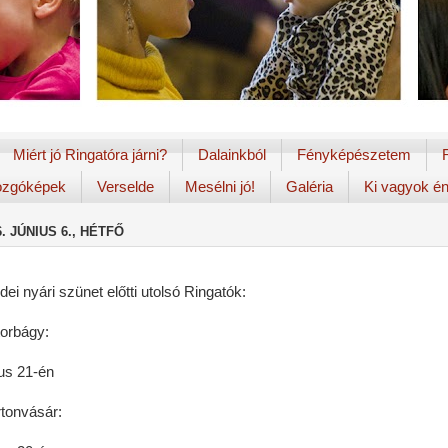
Miért jó Ringatóra járni?
Dalainkból
Fényképészetem
zgóképek
Verselde
Mesélni jó!
Galéria
Ki vagyok é
6. JÚNIUS 6., HÉTFŐ
dei nyári szünet előtti utolsó Ringatók:
torbágy:
ius 21-én
tonvásár: