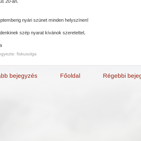
ius 20-án.
ptemberig nyári szünet minden helyszínen!
denkinek szép nyarat kívánok szeretettel,
a
egyezte:
fiskusolga
abb bejegyzés
Főoldal
Régebbi beje