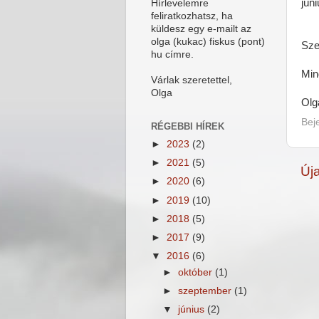
jún
Hírlevelemre
feliratkozhatsz, ha
küldesz egy e-mailt az
olga (kukac) fiskus (pont)
Sze
hu címre.
Min
Várlak szeretettel,
Olga
Olg
Bej
RÉGEBBI HÍREK
►
2023
(2)
►
2021
(5)
Új
►
2020
(6)
►
2019
(10)
►
2018
(5)
►
2017
(9)
▼
2016
(6)
►
október
(1)
►
szeptember
(1)
▼
június
(2)