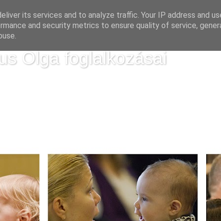
liver its services and to analyze traffic. Your IP address and u
rmance and security metrics to ensure quality of service, gene
buse.
us Olga foglalkozásai