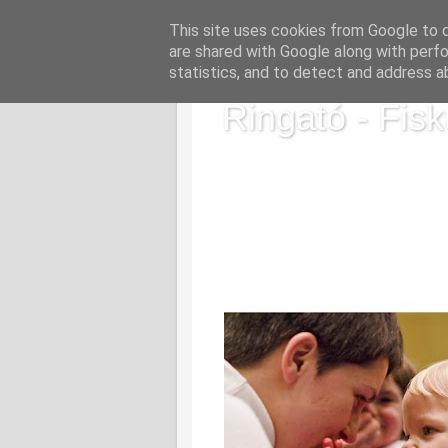
This site uses cookies from Google to de
are shared with Google along with perfo
statistics, and to detect and address a
Ringató - Fisk