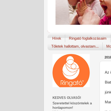
Hírek
Ringató foglalkozásaim
Tőletek hallottam, olvastam...
Mo
201
Az i
Bia
jún
KEDVES OLVASÓ!
Mar
Szeretettel köszöntelek a
honlapomon!