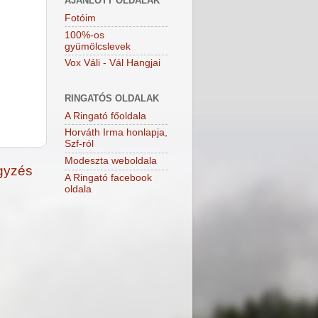
AJÁNLOTT OLDALAK
Fotóim
100%-os
gyümölcslevek
Vox Váli - Vál Hangjai
RINGATÓS OLDALAK
A Ringató főoldala
Horváth Irma honlapja,
Szf-ról
Modeszta weboldala
gyzés
A Ringató facebook
oldala