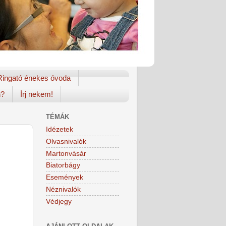
Ringató énekes óvoda
n?
Írj nekem!
TÉMÁK
Idézetek
Olvasnivalók
Martonvásár
Biatorbágy
Események
Néznivalók
Védjegy