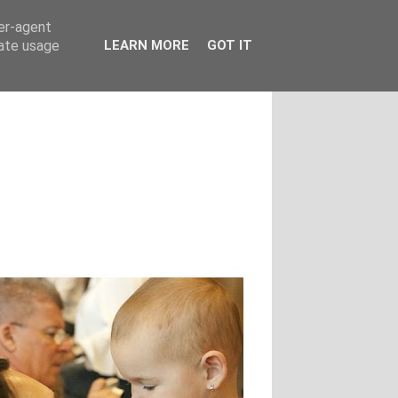
ser-agent
rate usage
LEARN MORE
GOT IT