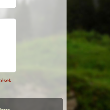
zések
logger
.