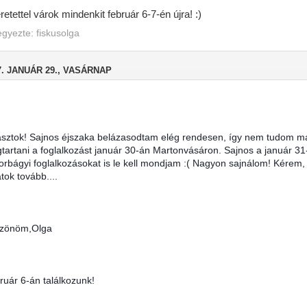
retettel várok mindenkit február 6-7-én újra! :)
egyezte:
fiskusolga
7. JANUÁR 29., VASÁRNAP
asztok! Sajnos éjszaka belázasodtam elég rendesen, így nem tudom ma
tartani a foglalkozást január 30-án Martonvásáron. Sajnos a január 31-i
torbágyi foglalkozásokat is le kell mondjam :( Nagyon sajnálom! Kérem, 
tok tovább....
zönöm,Olga 
ruár 6-án találkozunk!