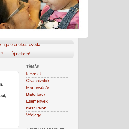
Ringató énekes óvoda
n?
Írj nekem!
TÉMÁK
Idézetek
Olvasnivalók
n.
Martonvásár
Biatorbágy
pot,
Események
Néznivalók
Védjegy