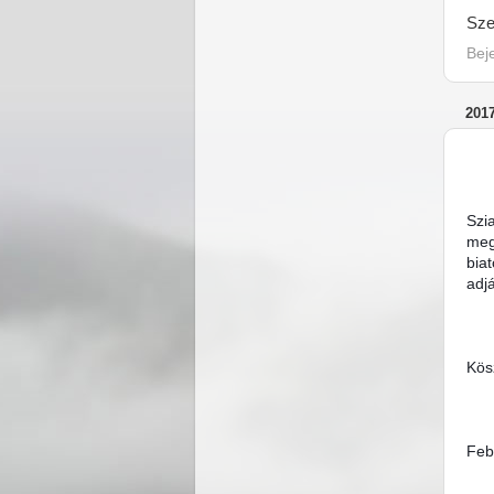
Sze
Bej
201
Szi
meg
bia
adjá
Kös
Feb