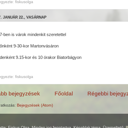
egyezte:
fiskusolga
7. JANUÁR 22., VASÁRNAP
7-ben is várok mindenkit szeretettel
főnként 9-30-kor Martonvásáron
denként 9.15-kor és 10 órakor Biatorbágyon
egyezte:
fiskusolga
abb bejegyzések
Főoldal
Régebbi bejegy
iratkozás:
Bejegyzések (Atom)
ette: Fiskus Olga. Minden jog fenntartva. Képablak téma. Üzemeltető:
B