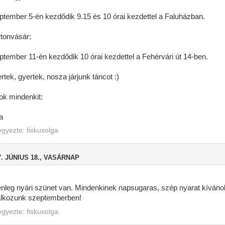
ptember 5-én kezdődik 9.15 és 10 órai kezdettel a Faluházban.
tonvásár:
ptember 11-én kezdődik 10 órai kezdettel a Fehérvári út 14-ben.
rtek, gyertek, nosza járjunk táncot :)
ok mindenkit:
a
egyezte:
fiskusolga
7. JÚNIUS 18., VASÁRNAP
enleg nyári szünet van. Mindenkinek napsugaras, szép nyarat kíváno
álkozunk szeptemberben!
egyezte:
fiskusolga