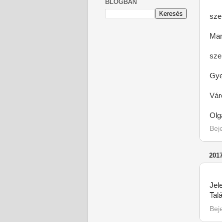
BLOGBAN
sze
Mar
sze
Gye
Vár
Olg
Bej
201
Jel
Tal
Bej