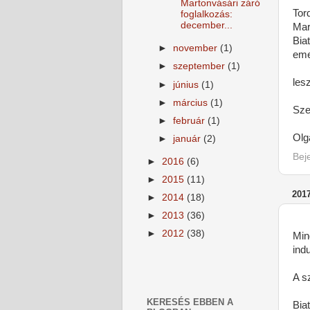
Martonvásári záró
Tor
foglalkozás:
december...
Mar
Bia
►
november
(1)
eme
►
szeptember
(1)
les
►
június
(1)
►
március
(1)
Sze
►
február
(1)
Olg
►
január
(2)
Bej
►
2016
(6)
►
2015
(11)
201
►
2014
(18)
►
2013
(36)
►
2012
(38)
Min
ind
A s
KERESÉS EBBEN A
Bia