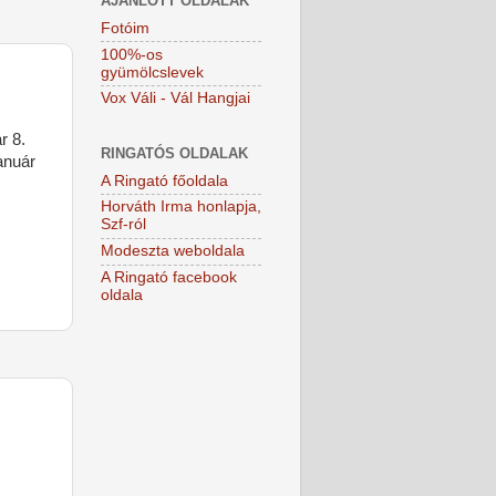
AJÁNLOTT OLDALAK
Fotóim
100%-os
gyümölcslevek
Vox Váli - Vál Hangjai
r 8.
RINGATÓS OLDALAK
anuár
A Ringató főoldala
Horváth Irma honlapja,
Szf-ról
Modeszta weboldala
A Ringató facebook
oldala