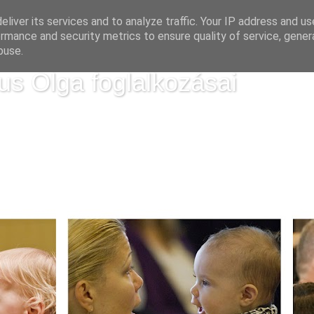
liver its services and to analyze traffic. Your IP address and u
rmance and security metrics to ensure quality of service, gene
buse.
us Olga foglalkozásai