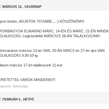
7. MÁRCIUS 12., VASÁRNAP
yon fontos, ADJÁTOK TOVÁBB.... :) KÖSZÖNÖM!!!
ATORBÁGYON ELMARAD MÁRC. 14-ÉN ÉS MÁRC. 21-ÉN MIND
GLALKOZÁS. Legközelebb MÁRCIUS 28-ÁN TALÁLKOZUNK!
tonvásáron március 13-án VAN, 20-ÁN NINCS és 27-én újra VAN
LALKOZÁS 9.30-10-ig.
dason március 17-én találkozunk 11-kor.
ERETETTEL VÁROK MINDENKIT!
egyezte:
fiskusolga
7. FEBRUÁR 6., HÉTFŐ