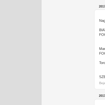
201
Nag
BI
FO
Mar
FOG
Tor
SZ
Bej
201