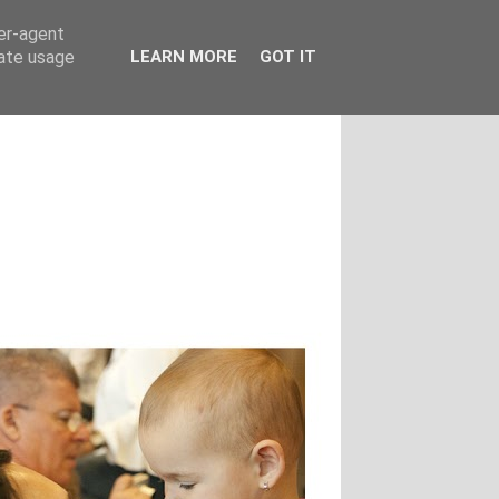
ser-agent
rate usage
LEARN MORE
GOT IT