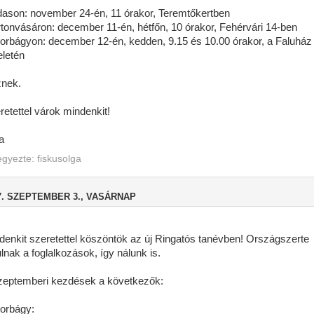
dason: november 24-én, 11 órakor, Teremtőkertben
tonvásáron: december 11-én, hétfőn, 10 órakor, Fehérvári 14-ben
torbágyon: december 12-én, kedden, 9.15 és 10.00 órakor, a Faluház
letén
znek.
retettel várok mindenkit!
a
egyezte:
fiskusolga
7. SZEPTEMBER 3., VASÁRNAP
denkit szeretettel köszöntök az új Ringatós tanévben! Országszerte
ulnak a foglalkozások, így nálunk is.
zeptemberi kezdések a következők:
torbágy: