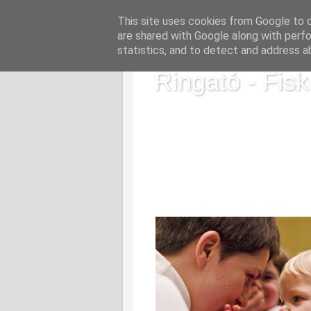
This site uses cookies from Google to de
are shared with Google along with perfo
statistics, and to detect and address a
Ringató - Fisk