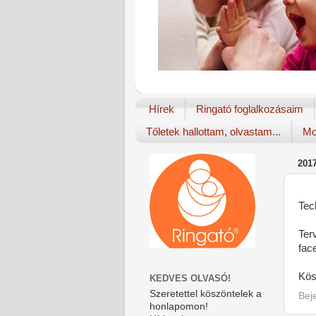
Hírek
Ringató foglalkozásaim
Tőletek hallottam, olvastam...
Mo
201
Tec
Ter
fac
Kös
KEDVES OLVASÓ!
Szeretettel köszöntelek a
Bej
honlapomon!