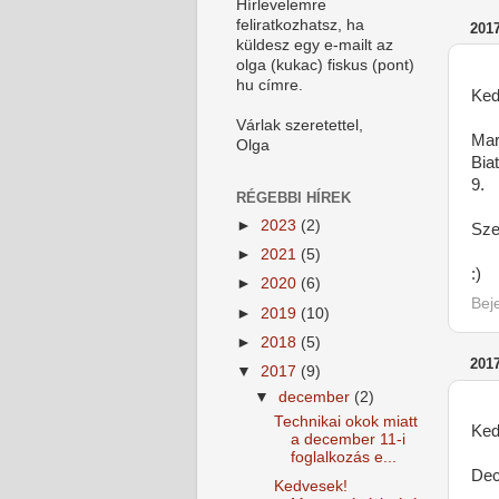
Hírlevelemre
feliratkozhatsz, ha
201
küldesz egy e-mailt az
olga (kukac) fiskus (pont)
hu címre.
Ked
Várlak szeretettel,
Mar
Olga
Bia
9.
RÉGEBBI HÍREK
►
2023
(2)
Sze
►
2021
(5)
:)
►
2020
(6)
Bej
►
2019
(10)
►
2018
(5)
201
▼
2017
(9)
▼
december
(2)
Technikai okok miatt
Ked
a december 11-i
foglalkozás e...
Dec
Kedvesek!