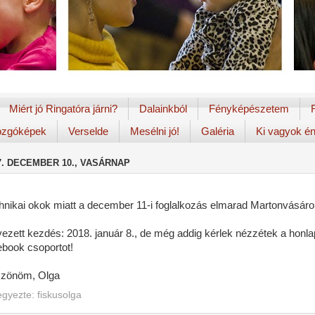
Miért jó Ringatóra járni?
Dalainkból
Fényképészetem
zgóképek
Verselde
Mesélni jó!
Galéria
Ki vagyok é
7. DECEMBER 10., VASÁRNAP
hnikai okok miatt a december 11-i foglalkozás elmarad Martonvásáro
vezett kezdés: 2018. január 8., de még addig kérlek nézzétek a honla
ebook csoportot!
zönöm, Olga
egyezte:
fiskusolga