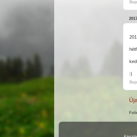
Bej
201
201
hét
ked
:)
Bej
Új
Fel
Készít