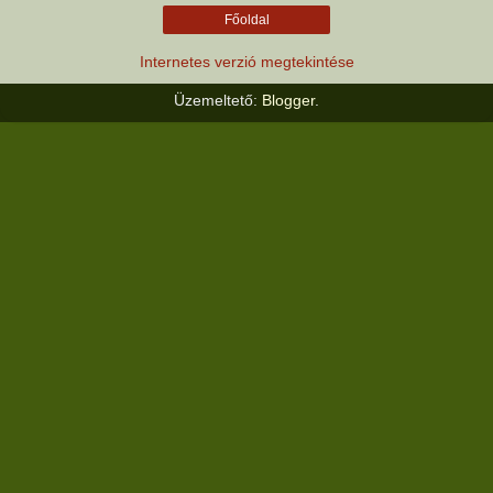
Főoldal
Internetes verzió megtekintése
Üzemeltető:
Blogger
.