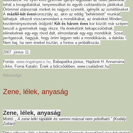
tehát a lovagoltatókat, tenyeresdiket és egyéb csiklandózós játékokat.
Örömmel utánoznak minket és nagyon szeretik, igénylik az ismétléseket.
A
másfél-két éves
korosztály az, akin az eddig "befektetett" munkát
láthatjuk: elkezdi visszamondani a mondókákat, az énekeket.Minden
kezdeményezésnek örüljünk!
Két és három éves
kor között már szépen
beszél a gyermekek nagy része. Ha énekelünk bekapcsolódnak,
elénekelnek egy-egy rövid dalt, elmondanak egy-egy mondókát. Sose
javítgassuk, hagyjuk, hogy öröm legyen neki a mondókázás, a dalolás.!
Nem baj, ha nem énekel tisztán, a fontos a próbálkozás.
2007. június 11.
Forrás:
www.ringatopecs.hu
, Babapatika június, Hajdúné H. Annamária
cikke, Forrai Katalin: Ének a bölcsődében, www.családinet.hu
fiskusolga
Zene, lélek, anyaság
Zene, lélek, anyaság
Mottó: „ A zene lelki táplálék és semmi mással nem pótolható.” (Kodály
Zoltán)