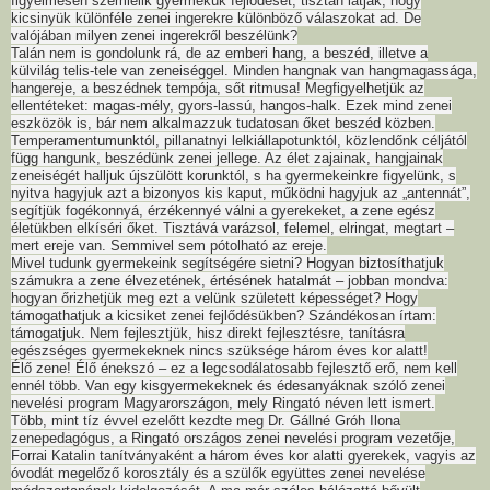
figyelmesen szemlélik gyermekük fejlődését, tisztán látják, hogy
kicsinyük különféle zenei ingerekre különböző válaszokat ad. De
valójában milyen zenei ingerekről beszélünk?
Talán nem is gondolunk rá, de az emberi hang, a beszéd, illetve a
külvilág telis-tele van zeneiséggel. Minden hangnak van hangmagassága,
hangereje, a beszédnek tempója, sőt ritmusa! Megfigyelhetjük az
ellentéteket: magas-mély, gyors-lassú, hangos-halk. Ezek mind zenei
eszközök is, bár nem alkalmazzuk tudatosan őket beszéd közben.
Temperamentumunktól, pillanatnyi lelkiállapotunktól, közlendőnk céljától
függ hangunk, beszédünk zenei jellege. Az élet zajainak, hangjainak
zeneiségét halljuk újszülött korunktól, s ha gyermekeinkre figyelünk, s
nyitva hagyjuk azt a bizonyos kis kaput, működni hagyjuk az „antennát”,
segítjük fogékonnyá, érzékennyé válni a gyerekeket, a zene egész
életükben elkíséri őket. Tisztává varázsol, felemel, elringat, megtart –
mert ereje van. Semmivel sem pótolható az ereje.
Mivel tudunk gyermekeink segítségére sietni? Hogyan biztosíthatjuk
számukra a zene élvezetének, értésének hatalmát – jobban mondva:
hogyan őrizhetjük meg ezt a velünk született képességet? Hogy
támogathatjuk a kicsiket zenei fejlődésükben? Szándékosan írtam:
támogatjuk. Nem fejlesztjük, hisz direkt fejlesztésre, tanításra
egészséges gyermekeknek nincs szüksége három éves kor alatt!
Élő zene! Élő énekszó – ez a legcsodálatosabb fejlesztő erő, nem kell
ennél több. Van egy kisgyermekeknek és édesanyáknak szóló zenei
nevelési program Magyarországon, mely Ringató néven lett ismert.
Több, mint tíz évvel ezelőtt kezdte meg Dr. Gállné Gróh Ilona
zenepedagógus, a Ringató országos zenei nevelési program vezetője,
Forrai Katalin tanítványaként a három éves kor alatti gyerekek, vagyis az
óvodát megelőző korosztály és a szülők együttes zenei nevelése