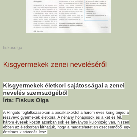
fiskusolga
Kisgyermekek zenei neveléséről
Kisgyermekek életkori sajátosságai a zenei
nevelés szemszögéből
Írta: Fiskus Olga
A Ringató foglalkozásokon a pocaklakóktól a három éves korig terjed a
részvevő gyermekek életkora. A néhány hónaposok és a két és fél,
három évesek között azonban sok és látványos különbzég van, hiszen
ebben az életkorban láthatjuk, hogy a magatehetetlen csecsemőből egy
értelmes kisóvodás lesz.