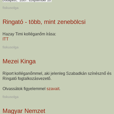
Budapest, 2007. szeptember 18.
fiskusolga
Ringató - több, mint zenebölcsi
Hazay Timi kolléganőm írása:
ITT
fiskusolga
Mezei Kinga
Riport kolléganőmmel, aki jelenleg Szabadkán színésznő és
Ringató foglalkozásvezető.
Olvassátok figyelemmel
szavait
.
fiskusolga
Magyar Nemzet