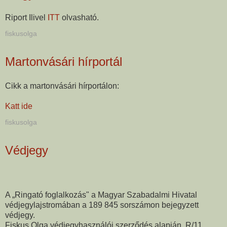
Riport Ilivel
ITT
olvasható.
fiskusolga
Martonvásári hírportál
Cikk a martonvásári hírportálon:
Katt ide
fiskusolga
Védjegy
A „Ringató foglalkozás" a Magyar Szabadalmi Hivatal
védjegylajstromában a 189 845 sorszámon bejegyzett
védjegy.
Fiskus Olga védjegyhasználói szerződés alapján, R/11.