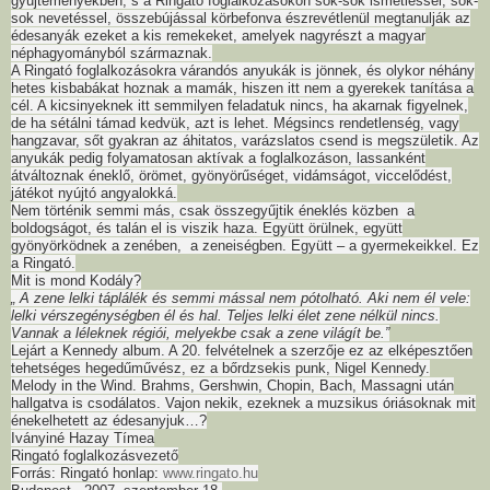
gyűjteményekben, s a Ringató foglalkozásokon sok-sok ismétléssel, sok-
sok nevetéssel, összebújással körbefonva észrevétlenül megtanulják az
édesanyák ezeket a kis remekeket, amelyek nagyrészt a magyar
néphagyományból származnak.
A Ringató foglalkozásokra várandós anyukák is jönnek, és olykor néhány
hetes kisbabákat hoznak a mamák, hiszen itt nem a gyerekek tanítása a
cél. A kicsinyeknek itt semmilyen feladatuk nincs, ha akarnak figyelnek,
de ha sétálni támad kedvük, azt is lehet. Mégsincs rendetlenség, vagy
hangzavar, sőt gyakran az áhitatos, varázslatos csend is megszületik. Az
anyukák pedig folyamatosan aktívak a foglalkozáson, lassanként
átváltoznak éneklő, örömet, gyönyörűséget, vidámságot, viccelődést,
játékot nyújtó angyalokká.
Nem történik semmi más, csak összegyűjtik éneklés közben a
boldogságot, és talán el is viszik haza. Együtt örülnek, együtt
gyönyörködnek a zenében, a zeneiségben. Együtt – a gyermekeikkel. Ez
a Ringató.
Mit is mond Kodály?
„ A zene lelki táplálék és semmi mással nem pótolható. Aki nem él vele:
lelki vérszegénységben él és hal. Teljes lelki élet zene nélkül nincs.
Vannak a léleknek régiói, melyekbe csak a zene világít be.”
Lejárt a Kennedy album. A 20. felvételnek a szerzője ez az elképesztően
tehetséges hegedűművész, ez a bőrdzsekis punk, Nigel Kennedy.
Melody in the Wind. Brahms, Gershwin, Chopin, Bach, Massagni után
hallgatva is csodálatos. Vajon nekik, ezeknek a muzsikus óriásoknak mit
énekelhetett az édesanyjuk…?
Iványiné Hazay Tímea
Ringató foglalkozásvezető
Forrás: Ringató honlap:
www.ringato.hu