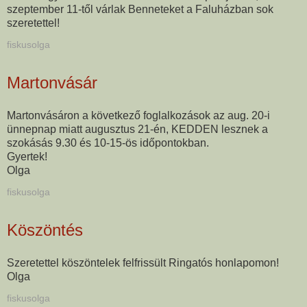
szeptember 11-től várlak Benneteket a Faluházban sok
szeretettel!
fiskusolga
Martonvásár
Martonvásáron a következő foglalkozások az aug. 20-i
ünnepnap miatt augusztus 21-én, KEDDEN lesznek a
szokásás 9.30 és 10-15-ös időpontokban.
Gyertek!
Olga
fiskusolga
Köszöntés
Szeretettel köszöntelek felfrissült Ringatós honlapomon!
Olga
fiskusolga