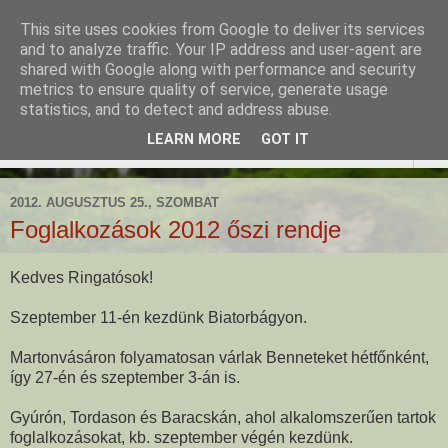
This site uses cookies from Google to deliver its services
Ringató - Fiskus Olga
and to analyze traffic. Your IP address and user-agent are
shared with Google along with performance and security
foglalkozásai
metrics to ensure quality of service, generate usage
statistics, and to detect and address abuse.
LEARN MORE
GOT IT
▼
2012. AUGUSZTUS 25., SZOMBAT
Foglalkozások 2012 őszi rendje
Kedves Ringatósok!
Szeptember 11-én kezdünk Biatorbágyon.
Martonvásáron folyamatosan várlak Benneteket hétfőnként,
így 27-én és szeptember 3-án is.
Gyúrón, Tordason és Baracskán, ahol alkalomszerűen tartok
foglalkozásokat, kb. szeptember végén kezdünk.