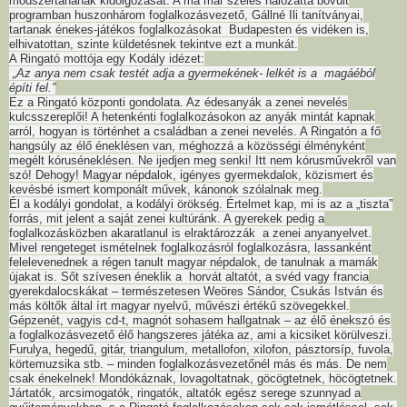
módszertanának kidolgozását. A ma már széles hálózattá bővült
programban huszonhárom foglalkozásvezető, Gállné Ili tanítványai,
tartanak énekes-játékos foglalkozásokat Budapesten és vidéken is,
elhivatottan, szinte küldetésnek tekintve ezt a munkát.
A Ringató mottója egy Kodály idézet:
„Az anya nem csak testét adja a gyermekének- lelkét is a magáéból
építi fel.”
Ez a Ringató központi gondolata. Az édesanyák a zenei nevelés
kulcsszereplői! A hetenkénti foglalkozásokon az anyák mintát kapnak
arról, hogyan is történhet a családban a zenei nevelés. A Ringatón a fő
hangsúly az élő éneklésen van, méghozzá a közösségi élményként
megélt kóruséneklésen. Ne ijedjen meg senki! Itt nem kórusművekről van
szó! Dehogy! Magyar népdalok, igényes gyermekdalok, közismert és
kevésbé ismert komponált művek, kánonok szólalnak meg.
Él a kodályi gondolat, a kodályi örökség. Értelmet kap, mi is az a „tiszta”
forrás, mit jelent a saját zenei kultúránk. A gyerekek pedig a
foglalkozásközben akaratlanul is elraktározzák a zenei anyanyelvet.
Mivel rengeteget ismételnek foglalkozásról foglalkozásra, lassanként
felelevenednek a régen tanult magyar népdalok, de tanulnak a mamák
újakat is. Sőt szívesen éneklik a horvát altatót, a svéd vagy francia
gyerekdalocskákat – természetesen Weöres Sándor, Csukás István és
más költők által írt magyar nyelvű, művészi értékű szövegekkel.
Gépzenét, vagyis cd-t, magnót sohasem hallgatnak – az élő énekszó és
a foglalkozásvezető élő hangszeres játéka az, ami a kicsiket körülveszi.
Furulya, hegedű, gitár, triangulum, metallofon, xilofon, pásztorsíp, fuvola,
körtemuzsika stb. – minden foglalkozásvezetőnél más és más. De nem
csak énekelnek! Mondókáznak, lovagoltatnak, göcögtetnek, höcögtetnek.
Jártatók, arcsimogatók, ringatók, altatók egész serege szunnyad a