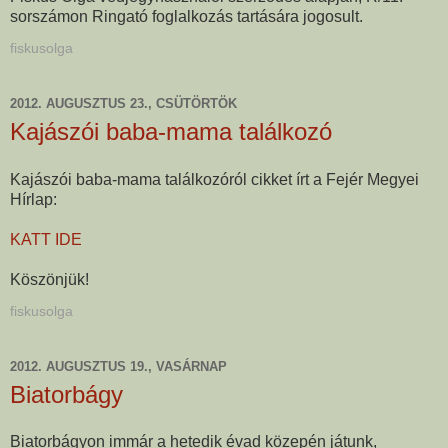
sorszámon Ringató foglalkozás tartására jogosult.
fiskusolga
2012. AUGUSZTUS 23., CSÜTÖRTÖK
Kajászói baba-mama találkozó
Kajászói baba-mama találkozóról cikket írt a Fejér Megyei
Hírlap:
KATT IDE
Köszönjük!
fiskusolga
2012. AUGUSZTUS 19., VASÁRNAP
Biatorbágy
Biatorbágyon immár a hetedik évad közepén játunk,