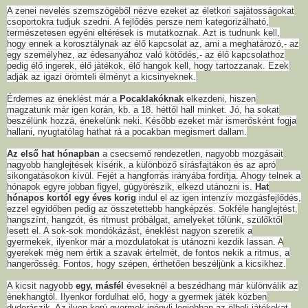
A zenei nevelés szemszögéből nézve ezeket az életkori sajátosságokat
csoportokra tudjuk szedni. A fejlődés persze nem kategorizálható,
természetesen egyéni eltérések is mutatkoznak. Azt is tudnunk kell,
hogy ennek a korosztálynak az élő kapcsolat az, ami a meghatározó,- az
egy személyhez, az édesanyához való kötődés,- az élő kapcsolathoz
pedig élő ingerek, élő játékok, élő hangok kell, hogy tartozzanak. Ezek
adják az igazi örömteli élményt a kicsinyeknek.
Érdemes az éneklést már a
Pocaklakóknak
elkezdeni, hiszen
magzatunk már igen korán, kb. a 18. héttől hall minket. Jó, ha sokat
beszélünk hozzá, énekelünk neki. Később ezeket már ismerősként fogja
hallani, nyugtatólag hathat rá a pocakban megismert dallam.
Az első hat hónapban
a csecsemő rendezetlen, nagyobb mozgásait
nagyobb hanglejtések kísérik, a különböző sírásfajtákon és az apró
sikongatásokon kívül. Fejét a hangforrás irányába fordítja. Ahogy telnek a
hónapok egyre jobban figyel, gügyörészik, elkezd utánozni is.
Hat
hónapos kortól egy éves korig
indul el az igen intenzív mozgásfejlődés,
ezzel egyidőben pedig az összetettebb hangképzés. Sokféle hanglejtést,
hangszínt, hangzót, és ritmust próbálgat, amelyeket tőlünk, szülőktől
lesett el. A sok-sok mondókázást, éneklést nagyon szeretik a
gyermekek, ilyenkor már a mozdulatokat is utánozni kezdik lassan. A
gyerekek még nem értik a szavak értelmét, de fontos nekik a ritmus, a
hangerősség. Fontos, hogy szépen, érthetően beszéljünk a kicsikhez.
A kicsit nagyobb
egy, másfél
éveseknél a beszédhang már különválik az
énekhangtól. Ilyenkor fordulhat elő, hogy a gyermek játék közben
dudorászik. Az ilyen korú gyermek igényli legjobban az ölbeli játékokat,