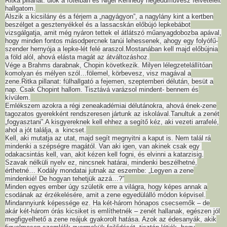
Ritka pillanat: ülök a fotelban és Nigel Kennedy hegedűművész felvételeit
hallgatom.
Alszik a kicsilány és a férjem a „nagyágyon”, a nagylány kint a kertben
beszélget a gesztenyékkel és a lassacskán előbújó lepkebábot
vizsgálgatja, amit még nyáron tettek el átlátszó műanyagdobozba apával,
hogy minden fontos másodpercnek tanúi lehessenek, ahogy egy folyófű-
szender hernyója a lepke-lét felé araszol.Mostanában kell majd előbújnia
a föld alól, ahová elásta magát az átváltozáshoz.
Vége a Brahms darabnak, Chopin következik. Milyen lélegzetelállítóan
komolyan és mélyen szól…fölemel, körbevesz, visz magával a
zene.Ritka pillanat: fülhallgató a fejemen, szeptemberi délután, besüt a
nap. Csak Chopint hallom. Tisztává varázsol mindent- bennem és
kívülem.
Emlékszem azokra a régi zeneakadémiai délutánokra, ahová ének-zene
tagozatos gyerekként rendszeresen jártunk az iskolával.Tanultuk a zenét
„fogyasztani”.A kisgyereknek kell ehhez a segítő kéz, aki vezeti arrafelé,
ahol a jót találja, a kincset.
Kell, aki mutatja az utat, majd segít megnyitni a kaput is. Nem talál rá
mindenki a szépségre magától. Van aki igen, van akinek csak egy
odakacsintás kell, van, akit kézen kell fogni, és elvinni a katarzisig.
Szavak nélküli nyelv ez, nincsnek határai, mindenki beszélhetné,
érthetné… Kodály mondatai jutnak az eszembe: „Legyen a zene
mindenkié! De hogyan tehetjük azzá…?”
Minden egyes ember úgy születik erre a világra, hogy képes annak a
csodának az érzékelésére, amit a zene egyedülálló módon képvisel.
Mindannyiunk képessége ez. Ha két-három hónapos csecsemők – de
akár két-három órás kicsiket is említhetnék – zenét hallanak, egészen jól
megfigyelhető a zene reájuk gyakorolt hatása. Azok az édesanyák, akik