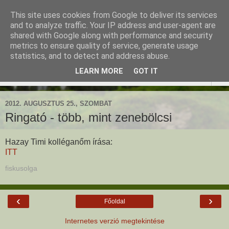
This site uses cookies from Google to deliver its services
Ringató - Fiskus Olga
and to analyze traffic. Your IP address and user-agent are
shared with Google along with performance and security
foglalkozásai
metrics to ensure quality of service, generate usage
statistics, and to detect and address abuse.
LEARN MORE
GOT IT
▼
2012. AUGUSZTUS 25., SZOMBAT
Ringató - több, mint zenebölcsi
Hazay Timi kolléganőm írása:
ITT
fiskusolga
‹
›
Főoldal
Internetes verzió megtekintése