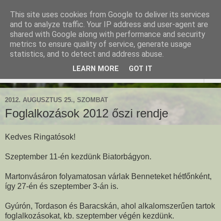
This site uses cookies from Google to deliver its services
Ringató - Fiskus Olga
and to analyze traffic. Your IP address and user-agent are
shared with Google along with performance and security
foglalkozásai
metrics to ensure quality of service, generate usage
statistics, and to detect and address abuse.
LEARN MORE
GOT IT
▼
2012. AUGUSZTUS 25., SZOMBAT
Foglalkozások 2012 őszi rendje
Kedves Ringatósok!
Szeptember 11-én kezdünk Biatorbágyon.
Martonvásáron folyamatosan várlak Benneteket hétfőnként,
így 27-én és szeptember 3-án is.
Gyúrón, Tordason és Baracskán, ahol alkalomszerűen tartok
foglalkozásokat, kb. szeptember végén kezdünk.