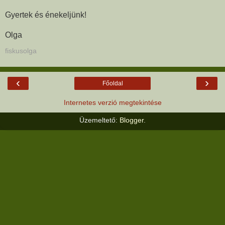
Gyertek és énekeljünk!
Olga
fiskusolga
‹
›
Főoldal
Internetes verzió megtekintése
Üzemeltető:
Blogger
.