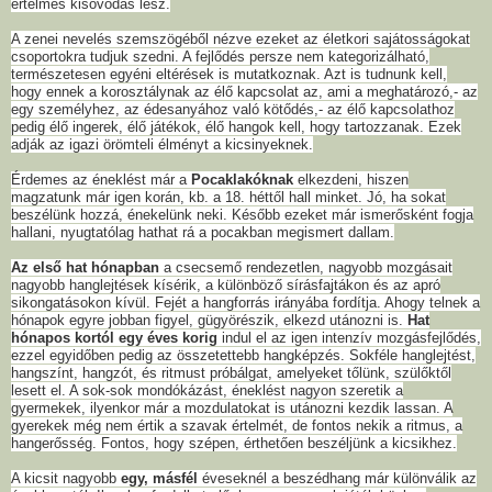
értelmes kisóvodás lesz.
A zenei nevelés szemszögéből nézve ezeket az életkori sajátosságokat
csoportokra tudjuk szedni. A fejlődés persze nem kategorizálható,
természetesen egyéni eltérések is mutatkoznak. Azt is tudnunk kell,
hogy ennek a korosztálynak az élő kapcsolat az, ami a meghatározó,- az
egy személyhez, az édesanyához való kötődés,- az élő kapcsolathoz
pedig élő ingerek, élő játékok, élő hangok kell, hogy tartozzanak. Ezek
adják az igazi örömteli élményt a kicsinyeknek.
Érdemes az éneklést már a
Pocaklakóknak
elkezdeni, hiszen
magzatunk már igen korán, kb. a 18. héttől hall minket. Jó, ha sokat
beszélünk hozzá, énekelünk neki. Később ezeket már ismerősként fogja
hallani, nyugtatólag hathat rá a pocakban megismert dallam.
Az első hat hónapban
a csecsemő rendezetlen, nagyobb mozgásait
nagyobb hanglejtések kísérik, a különböző sírásfajtákon és az apró
sikongatásokon kívül. Fejét a hangforrás irányába fordítja. Ahogy telnek a
hónapok egyre jobban figyel, gügyörészik, elkezd utánozni is.
Hat
hónapos kortól egy éves korig
indul el az igen intenzív mozgásfejlődés,
ezzel egyidőben pedig az összetettebb hangképzés. Sokféle hanglejtést,
hangszínt, hangzót, és ritmust próbálgat, amelyeket tőlünk, szülőktől
lesett el. A sok-sok mondókázást, éneklést nagyon szeretik a
gyermekek, ilyenkor már a mozdulatokat is utánozni kezdik lassan. A
gyerekek még nem értik a szavak értelmét, de fontos nekik a ritmus, a
hangerősség. Fontos, hogy szépen, érthetően beszéljünk a kicsikhez.
A kicsit nagyobb
egy, másfél
éveseknél a beszédhang már különválik az