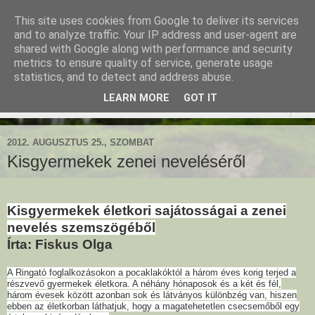
This site uses cookies from Google to deliver its services
Ringató - Fiskus Olga
and to analyze traffic. Your IP address and user-agent are
shared with Google along with performance and security
foglalkozásai
metrics to ensure quality of service, generate usage
statistics, and to detect and address abuse.
LEARN MORE
GOT IT
▼
2012. AUGUSZTUS 25., SZOMBAT
Kisgyermekek zenei neveléséről
Kisgyermekek életkori sajátosságai a zenei
nevelés szemszögéből
Írta: Fiskus Olga
A Ringató foglalkozásokon a pocaklakóktól a három éves korig terjed a
részvevő gyermekek életkora. A néhány hónaposok és a két és fél,
három évesek között azonban sok és látványos különbzég van, hiszen
ebben az életkorban láthatjuk, hogy a magatehetetlen csecsemőből egy