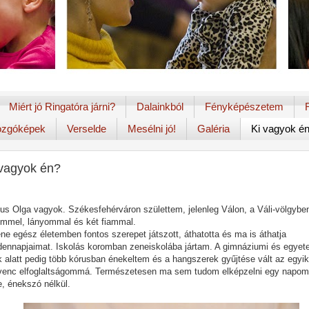
Miért jó Ringatóra járni?
Dalainkból
Fényképészetem
zgóképek
Verselde
Mesélni jó!
Galéria
Ki vagyok é
 vagyok én?
us Olga vagyok. Székesfehérváron születtem, jelenleg Válon, a Váli-völgybe
emmel, lányommal és két fiammal.
ne egész életemben fontos szerepet játszott, áthatotta és ma is áthatja
ennapjaimat. Iskolás koromban zeneiskolába jártam. A gimnáziumi és egyet
 alatt pedig több kórusban énekeltem és a hangszerek gyűjtése vált az egyik
venc elfoglaltságommá. Természetesen ma sem tudom elképzelni egy napo
, énekszó nélkül.