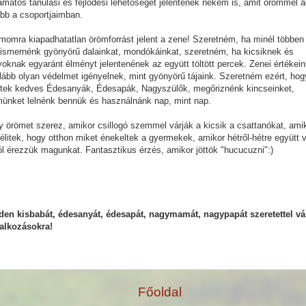
amatos tanulási és fejlődési lehetőséget jelentenek nekem is, amit örömmel 
bb a csoportjaimban.
omra kiapadhatatlan örömforrást jelent a zene! Szeretném, ha minél többen
smernénk gyönyörű dalainkat, mondókáinkat, szeretném, ha kicsiknek és
oknak egyaránt élményt jelentenének az együtt töltött percek. Zenei értékei
lább olyan védelmet igényelnek, mint gyönyörű tájaink. Szeretném ezért, ho
etek kedves Édesanyák, Édesapák, Nagyszülők, megőriznénk kincseinket,
ünket lelnénk bennük és használnánk nap, mint nap.
 örömet szerez, amikor csillogó szemmel várják a kicsik a csattanókat, ami
litek, hogy otthon miket énekeltek a gyermekek, amikor hétről-hétre együtt
ól érezzük magunkat. Fantasztikus érzés, amikor jöttök "hucucuzni":)
den kisbabát, édesanyát, édesapát, nagymamát, nagypapát szeretettel vá
lalkozásokra!
Főoldal