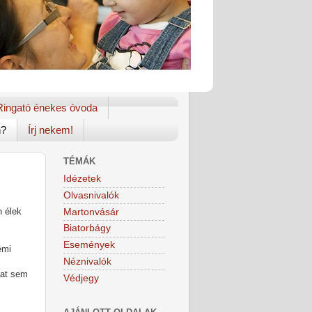
Ringató énekes óvoda
n?
Írj nekem!
TÉMÁK
Idézetek
Olvasnivalók
n élek
Martonvásár
Biatorbágy
Események
emi
Néznivalók
mat sem
Védjegy