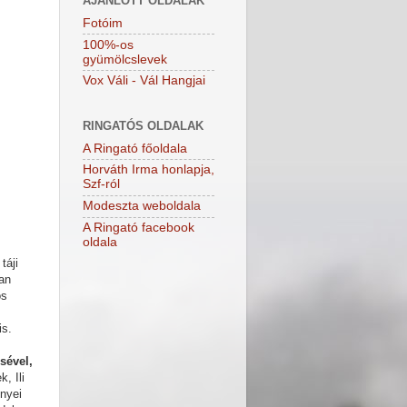
AJÁNLOTT OLDALAK
Fotóim
100%-os
gyümölcslevek
Vox Váli - Vál Hangjai
RINGATÓS OLDALAK
A Ringató főoldala
Horváth Irma honlapja,
Szf-ról
Modeszta weboldala
A Ringató facebook
oldala
táji
an
os
is.
sével,
, Ili
ényei