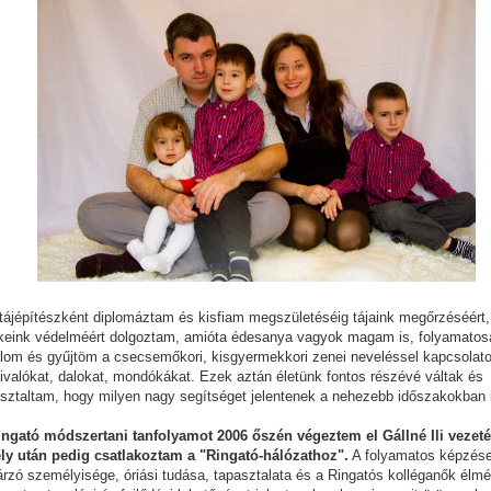
tájépítészként diplomáztam és kisfiam megszületéséig tájaink megőrzéséért, 
ékeink védelméért dolgoztam, amióta édesanya vagyok magam is, folyamatos
lom és gyűjtöm a csecsemőkori, kisgyermekkori zenei neveléssel kapcsolat
ivalókat, dalokat, mondókákat. Ezek aztán életünk fontos részévé váltak és
sztaltam, hogy milyen nagy segítséget jelentenek a nehezebb időszakokban 
ingató módszertani tanfolyamot 2006 őszén végeztem el Gállné Ili vezeté
ly után pedig csatlakoztam a "Ringató-hálózathoz".
A folyamatos képzések
rzó személyisége, óriási tudása, tapasztalata és a Ringatós kolléganők élm