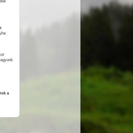
adok
nk
gyha
kor
 vagyunk
rok a