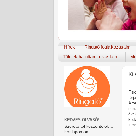
Hírek
Ringató foglalkozásaim
Tőletek hallottam, olvastam...
Mo
Ki
Fisk
férj
A ze
mind
évek
ked
KEDVES OLVASÓ!
zene
Szeretettel köszöntelek a
honlapomon!