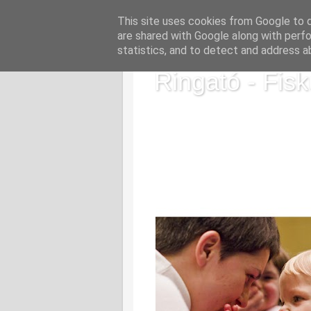
This site uses cookies from Google to de
are shared with Google along with perfo
statistics, and to detect and address a
Ringató - Fisk