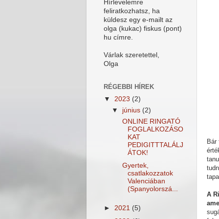
Hírlevelemre
feliratkozhatsz, ha
küldesz egy e-mailt az
olga (kukac) fiskus (pont)
hu címre.
Várlak szeretettel,
Olga
RÉGEBBI HÍREK
▼
2023
(2)
▼
június
(2)
ONLINE RINGATÓ
FOGLALKOZÁSO
KAT
Bár 
PEDIGITTTALÁLJ
ért
ÁTOK!
tanu
Gyertek,
tudn
csatlakozzatok
tapa
Valenciában
(Spanyolorszá...
A R
ame
►
2021
(5)
sugá