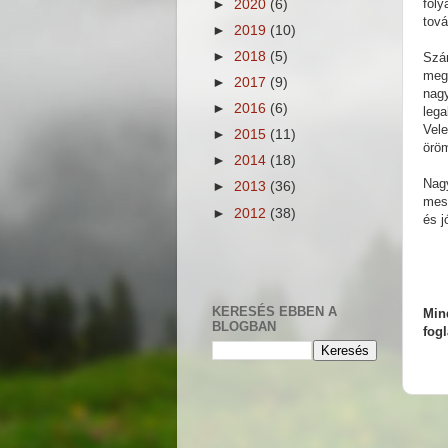
foly
►
2020
(6)
tová
►
2019
(10)
►
2018
(5)
Szám
megi
►
2017
(9)
nagy
►
2016
(6)
lega
Vel
►
2015
(11)
öröm
►
2014
(18)
Nagy
►
2013
(36)
mesé
►
2012
(38)
és j
KERESÉS EBBEN A
Min
BLOGBAN
fog