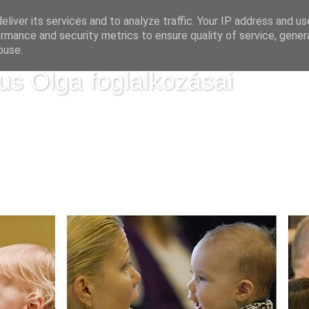
liver its services and to analyze traffic. Your IP address and u
rmance and security metrics to ensure quality of service, gene
buse.
us Olga foglalkozásai