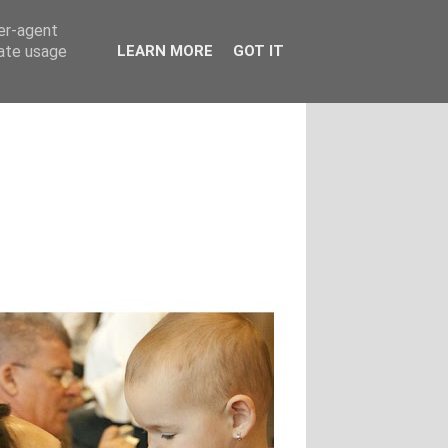
ser-agent
rate usage
LEARN MORE
GOT IT