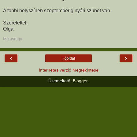
A többi helyszínen szeptemberig nyári szünet van.
Szeretettel,
Olga
fiskusolga
‹
›
Főoldal
Internetes verzió megtekintése
Üzemeltető:
Blogger
.