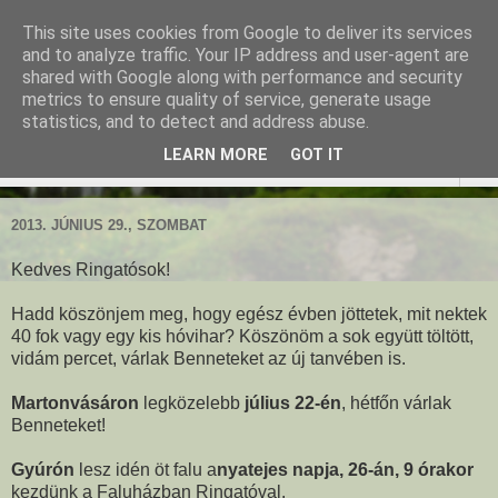
This site uses cookies from Google to deliver its services
Ringató - Fiskus Olga
and to analyze traffic. Your IP address and user-agent are
shared with Google along with performance and security
foglalkozásai
metrics to ensure quality of service, generate usage
statistics, and to detect and address abuse.
LEARN MORE
GOT IT
▼
2013. JÚNIUS 29., SZOMBAT
Kedves Ringatósok!
Hadd köszönjem meg, hogy egész évben jöttetek, mit nektek
40 fok vagy egy kis hóvihar? Köszönöm a sok együtt töltött,
vidám percet, várlak Benneteket az új tanvében is.
Martonvásáron
legközelebb
július 22-én
, hétfőn várlak
Benneteket!
Gyúrón
lesz idén öt falu a
nyatejes napja, 26-án, 9 órakor
kezdünk a Faluházban Ringatóval.