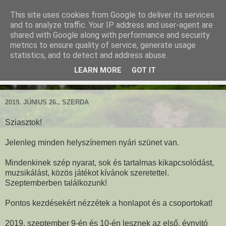
This site uses cookies from Google to deliver its services
Ringató - Fiskus Olga
and to analyze traffic. Your IP address and user-agent are
shared with Google along with performance and security
foglalkozásai
metrics to ensure quality of service, generate usage
statistics, and to detect and address abuse.
LEARN MORE
GOT IT
▼
2019. JÚNIUS 26., SZERDA
Sziasztok!
Jelenleg minden helyszínemen nyári szünet van.
Mindenkinek szép nyarat, sok és tartalmas kikapcsolódást,
muzsikálást, közös játékot kívánok szeretettel.
Szeptemberben találkozunk!
Pontos kezdésekért nézzétek a honlapot és a csoportokat!
2019. szeptember 9-én és 10-én lesznek az első, évnyitó