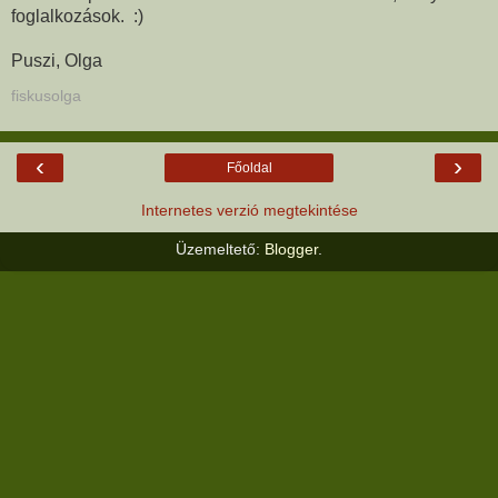
foglalkozások. :)
Puszi, Olga
fiskusolga
‹
›
Főoldal
Internetes verzió megtekintése
Üzemeltető:
Blogger
.