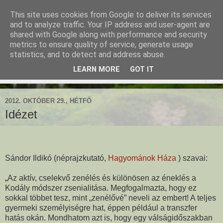
This site uses cookies from Google to deliver its services
Ringató - Fiskus Olga
and to analyze traffic. Your IP address and user-agent are
shared with Google along with performance and security
foglalkozásai
metrics to ensure quality of service, generate usage
statistics, and to detect and address abuse.
LEARN MORE
GOT IT
▼
2012. OKTÓBER 29., HÉTFŐ
Idézet
Sándor Ildikó (néprajzkutató,
Hagyománok Háza
) szavai:
„Az aktív, cselekvő zenélés és különösen az éneklés a
Kodály módszer zsenialitása. Megfogalmazta, hogy ez
sokkal többet tesz, mint „zenélővé” neveli az embert! A teljes
gyermeki személyiségre hat, éppen például a transzfer
hatás okán. Mondhatom azt is, hogy egy válságidőszakban