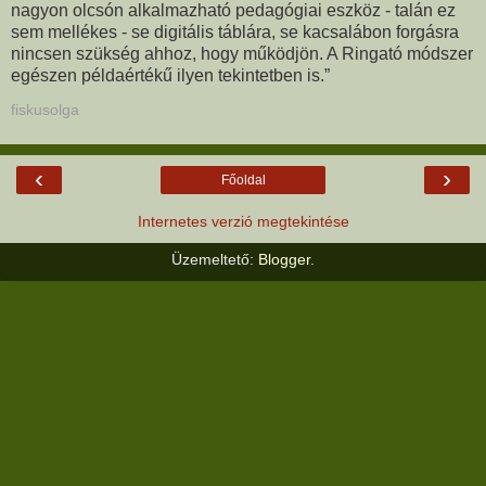
nagyon olcsón alkalmazható pedagógiai eszköz - talán ez
sem mellékes - se digitális táblára, se kacsalábon forgásra
nincsen szükség ahhoz, hogy működjön. A Ringató módszer
egészen példaértékű ilyen tekintetben is.”
fiskusolga
‹
›
Főoldal
Internetes verzió megtekintése
Üzemeltető:
Blogger
.