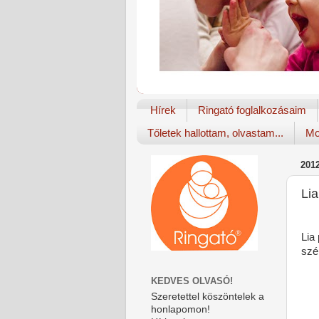
Hírek
Ringató foglalkozásaim
Tőletek hallottam, olvastam...
Mo
201
Li
Lia
szé
KEDVES OLVASÓ!
Szeretettel köszöntelek a
honlapomon!