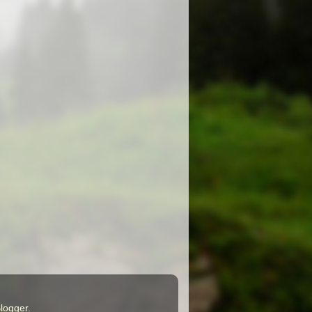
logger
.