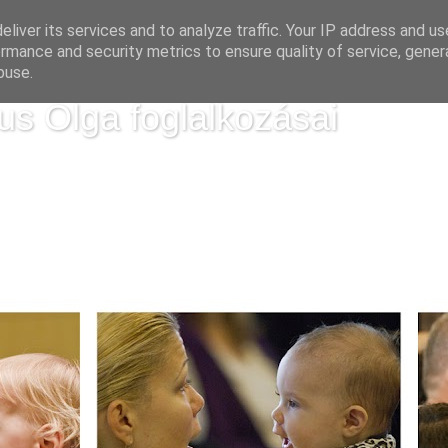
liver its services and to analyze traffic. Your IP address and u
rmance and security metrics to ensure quality of service, gene
buse.
us Olga foglalkozásai