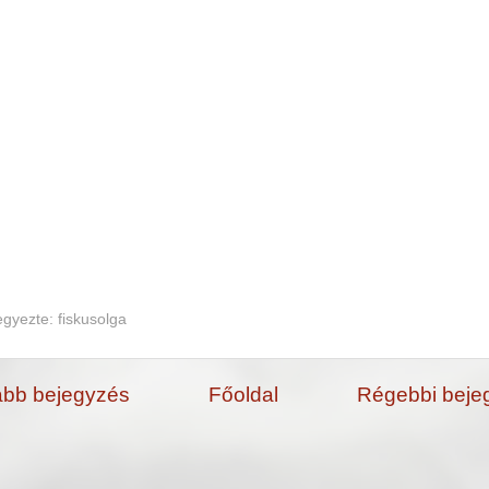
egyezte:
fiskusolga
abb bejegyzés
Főoldal
Régebbi beje