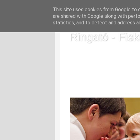
This site uses cookies from Google to de
are shared with Google along with perfo
statistics, and to detect and address a
Ringató - Fisk