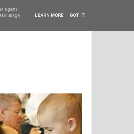
ser-agent
rate usage
LEARN MORE
GOT IT