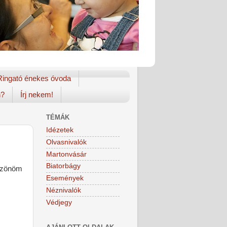
Ringató énekes óvoda
n?
Írj nekem!
TÉMÁK
Idézetek
Olvasnivalók
Martonvásár
Biatorbágy
öszönöm
Események
Néznivalók
Védjegy