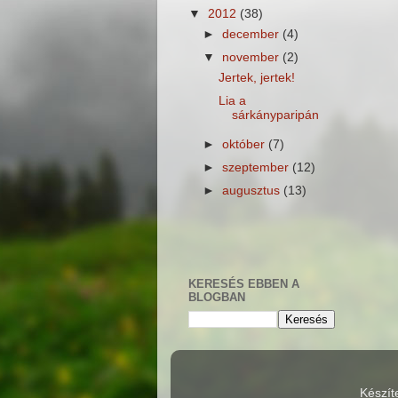
▼
2012
(38)
►
december
(4)
▼
november
(2)
Jertek, jertek!
Lia a
sárkányparipán
►
október
(7)
►
szeptember
(12)
►
augusztus
(13)
KERESÉS EBBEN A
BLOGBAN
Készít