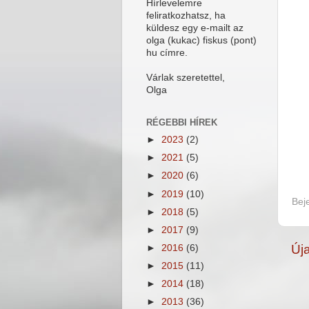
Hírlevelemre
feliratkozhatsz, ha
küldesz egy e-mailt az
olga (kukac) fiskus (pont)
hu címre.
Várlak szeretettel,
Olga
RÉGEBBI HÍREK
►
2023
(2)
►
2021
(5)
►
2020
(6)
►
2019
(10)
Bej
►
2018
(5)
►
2017
(9)
Új
►
2016
(6)
►
2015
(11)
►
2014
(18)
►
2013
(36)