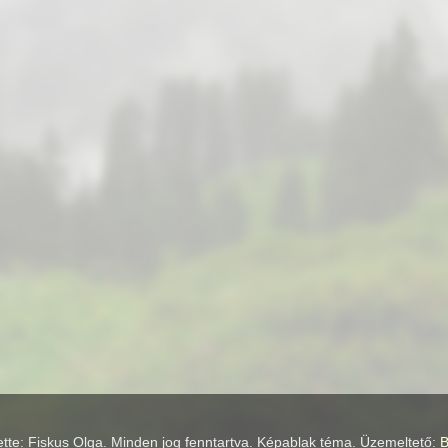
ette: Fiskus Olga. Minden jog fenntartva. Képablak téma. Üzemeltető:
B