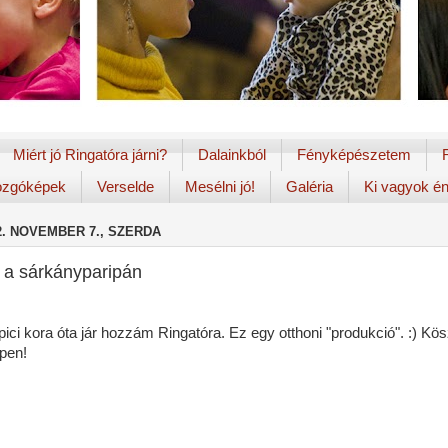
Miért jó Ringatóra járni?
Dalainkból
Fényképészetem
zgóképek
Verselde
Mesélni jó!
Galéria
Ki vagyok é
2. NOVEMBER 7., SZERDA
a a sárkányparipán
 pici kora óta jár hozzám Ringatóra. Ez egy otthoni "produkció". :) K
pen!