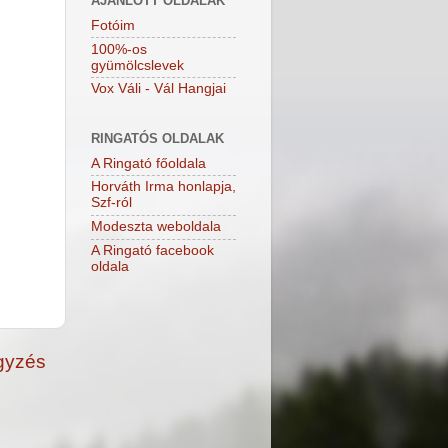
AJÁNLOTT OLDALAK
Fotóim
100%-os
gyümölcslevek
Vox Váli - Vál Hangjai
RINGATÓS OLDALAK
A Ringató főoldala
Horváth Irma honlapja,
Szf-ról
Modeszta weboldala
A Ringató facebook
oldala
gyzés